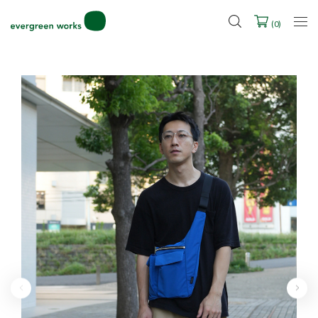
LINE ID連携ですぐに使える500ポイントをプレゼント！
2027年ご入学用ランドセル受注会スケジュール
(
0
)