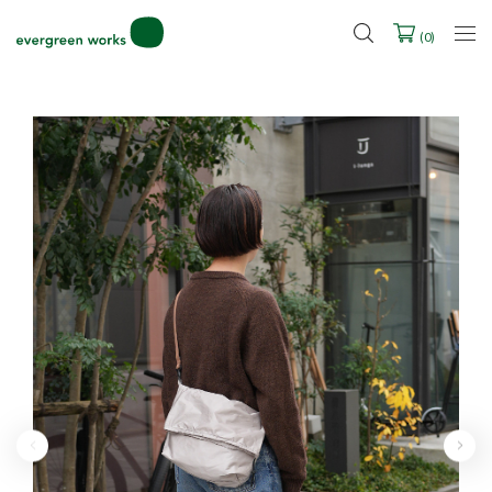
LINE ID連携ですぐに使える500ポイントをプレゼント！
2027年ご入学用ランドセル受注会スケジュール
(
0
)