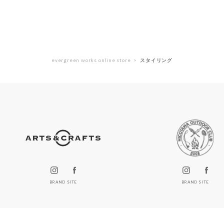
evergreen works online store
スタイリング
BRAND SITE
BRAND SITE