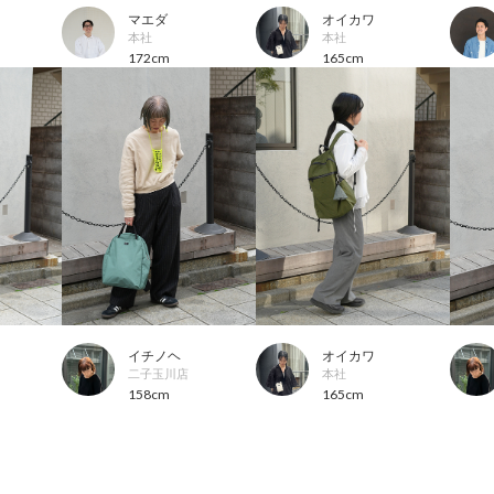
マエダ
オイカワ
本社
本社
172cm
165cm
イチノヘ
オイカワ
二子玉川店
本社
158cm
165cm