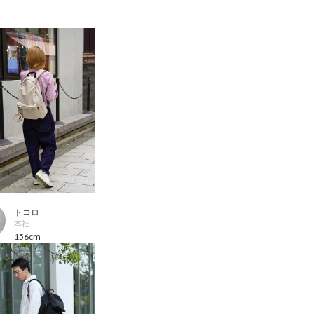
トコロ
本社
156cm