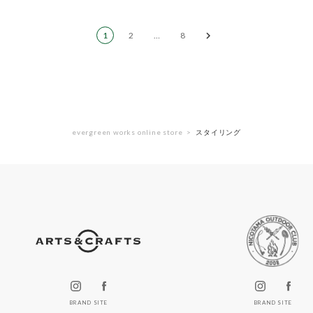
1
2
…
8
evergreen works online store
スタイリング
BRAND SITE
BRAND SITE