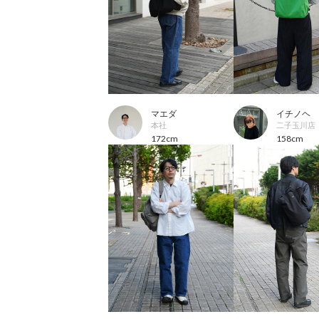
マエダ
イチノヘ
本社
二子玉川店
172cm
158cm