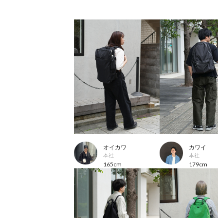
オイカワ
カワイ
本社
本社
165cm
179cm