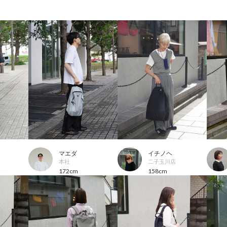
マエダ
イチノヘ
本社
二子玉川店
172cm
158cm