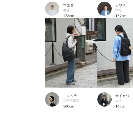
マエダ
カワイ
本社
本社
172cm
179cm
ニシムラ
オイカワ
二子玉川店
本社
160cm
165cm