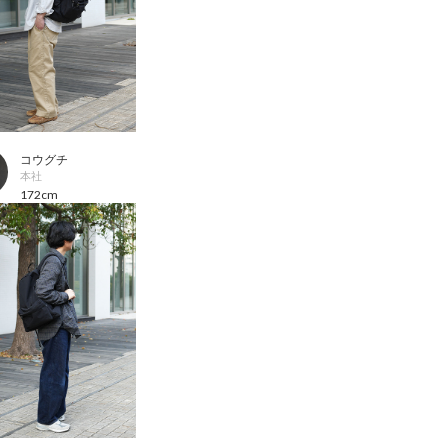
コウグチ
本社
172cm