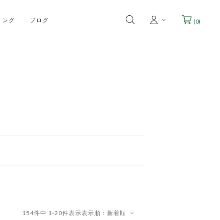
リング
ブログ
(
0
)
154
件中
1
-
20
件表示
表示順：新着順