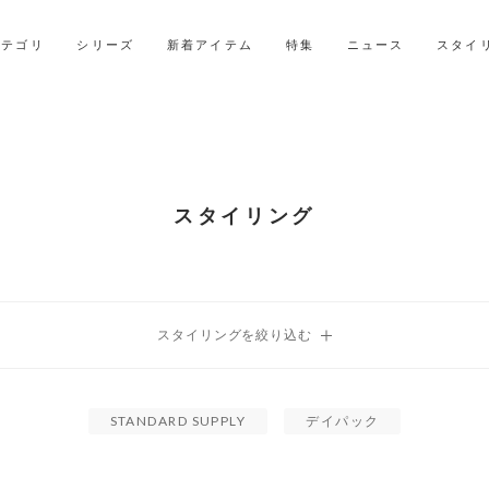
LINE ID連携ですぐに使える500ポイントをプレゼント！
2027年ご入学用ランドセル受注会スケジュール
カテゴリ
シリーズ
新着アイテム
特集
ニュース
スタイ
スタイリング
STANDARD SUPPLY
デイパック