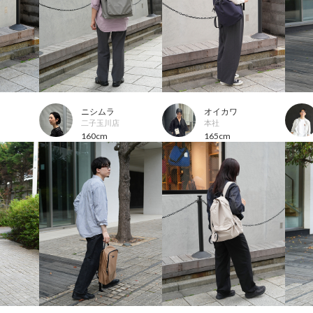
ニシムラ
オイカワ
二子玉川店
本社
160cm
165cm