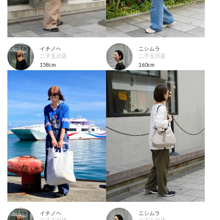
イチノヘ
ニシムラ
二子玉川店
二子玉川店
158cm
160cm
ニシムラ
イチノヘ