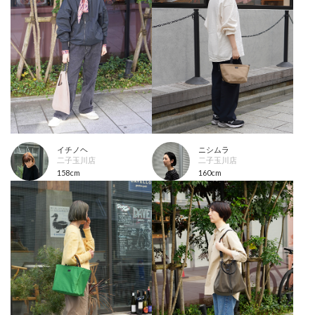
イチノヘ
ニシムラ
二子玉川店
二子玉川店
158cm
160cm