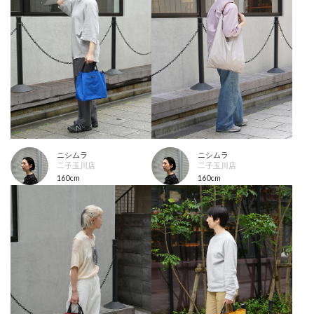
ニシムラ
ニシムラ
二子玉川店
二子玉川店
160cm
160cm