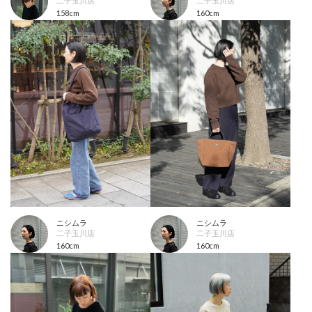
二子玉川店
二子玉川店
160cm
158cm
ニシムラ
ニシムラ
二子玉川店
二子玉川店
160cm
160cm