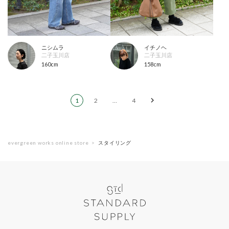
ニシムラ
イチノヘ
二子玉川店
二子玉川店
160cm
158cm
1
2
…
4
evergreen works online store
スタイリング