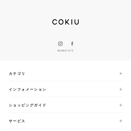
BRAND SITE
カテゴリ
インフォメーション
ショッピングガイド
サービス