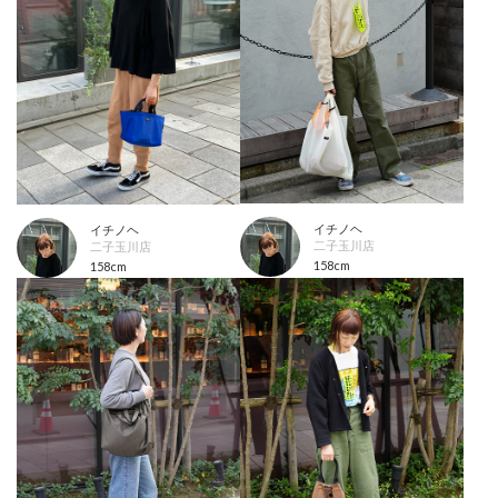
イチノヘ
イチノヘ
二子玉川店
二子玉川店
158cm
158cm