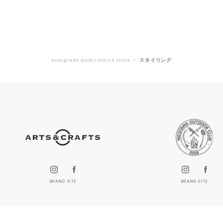
evergreen works online store
スタイリング
BRAND SITE
BRAND SITE