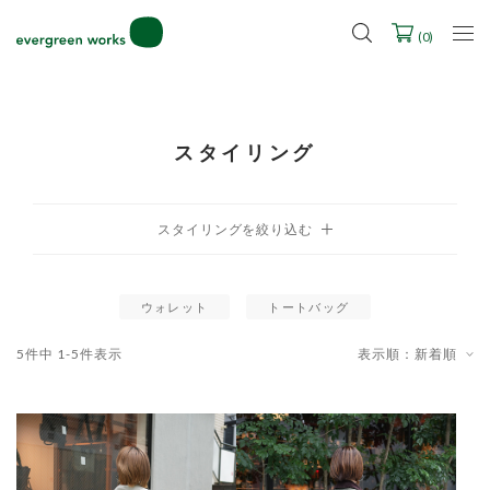
LINE ID連携ですぐに使える500ポイントをプレゼント！
2027年ご入学用ランドセル受注会スケジュール
(
0
)
スタイリング
ウォレット
トートバッグ
5
件中
1
-
5
件表示
表示順：新着順