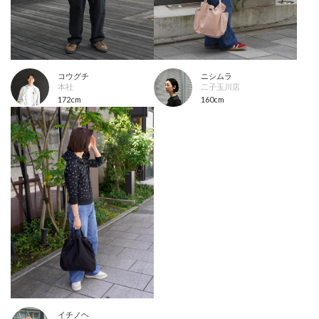
コウグチ
ニシムラ
本社
二子玉川店
172cm
160cm
イチノヘ