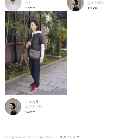
本社
二子玉川店
172cm
160cm
ニシムラ
二子玉川店
160cm
evergreen works online store
スタイリング