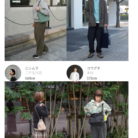
ニシムラ
コウグチ
二子玉川店
本社
160cm
172cm