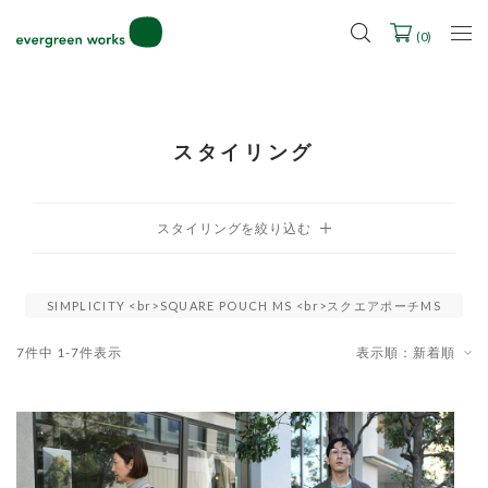
LINE ID連携ですぐに使える500ポイントをプレゼント！
2027年ご入学用ランドセル受注会スケジュール
(
0
)
スタイリング
SIMPLICITY <br>SQUARE POUCH MS <br>スクエアポーチMS
7
件中
1
-
7
件表示
表示順：新着順