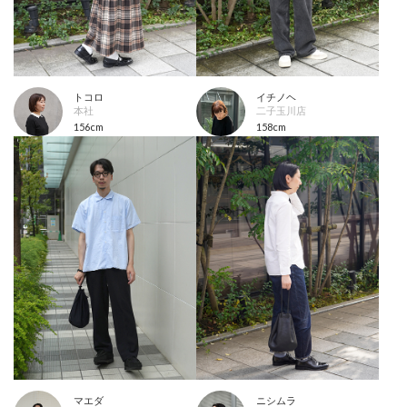
トコロ
イチノヘ
本社
二子玉川店
156cm
158cm
マエダ
ニシムラ