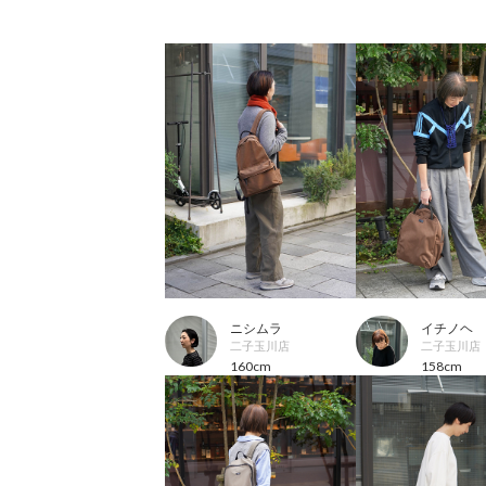
ニシムラ
イチノヘ
二子玉川店
二子玉川店
160cm
158cm