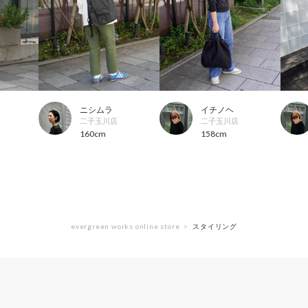
ニシムラ
イチノヘ
二子玉川店
二子玉川店
160cm
158cm
evergreen works online store
スタイリング