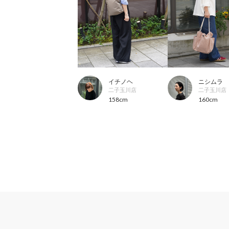
イチノヘ
ニシムラ
二子玉川店
二子玉川店
158cm
160cm