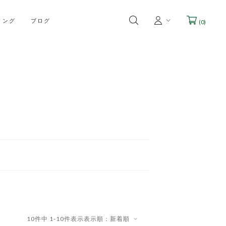
リング
ブログ
(
0
)
10
件中
1
-
10
件表示
表示順：新着順