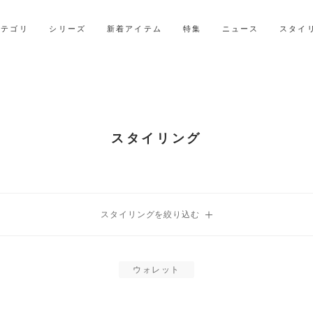
LINE ID連携ですぐに使える500ポイントをプレゼント！
2027年ご入学用ランドセル受注会スケジュール
カテゴリ
シリーズ
新着アイテム
特集
ニュース
スタイ
スタイリング
ウォレット