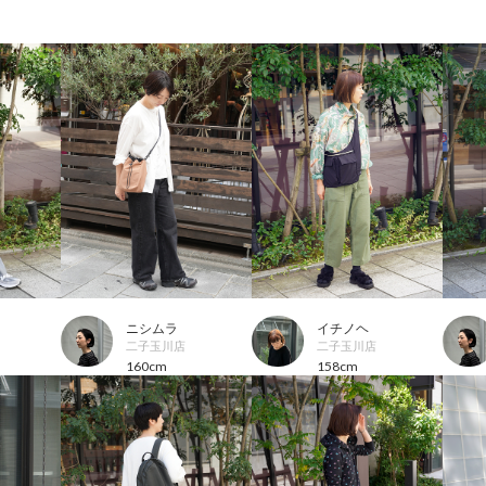
ニシムラ
イチノヘ
二子玉川店
二子玉川店
160cm
158cm