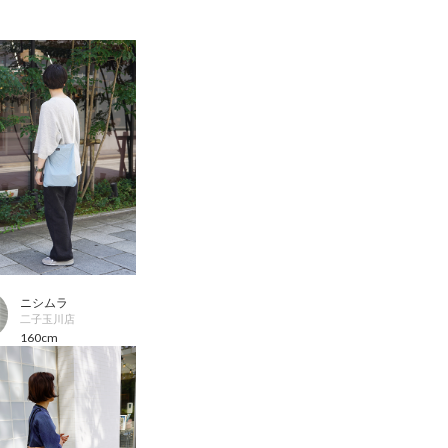
ニシムラ
二子玉川店
160cm