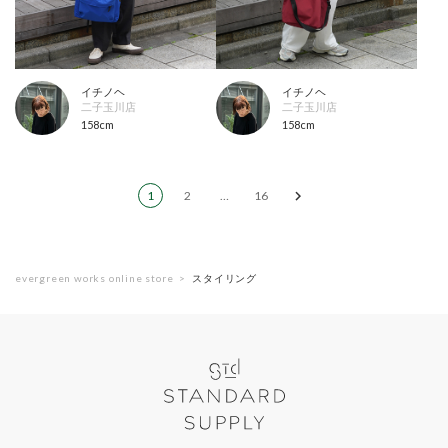
イチノヘ
イチノヘ
二子玉川店
二子玉川店
158cm
158cm
1
2
…
16
evergreen works online store
スタイリング