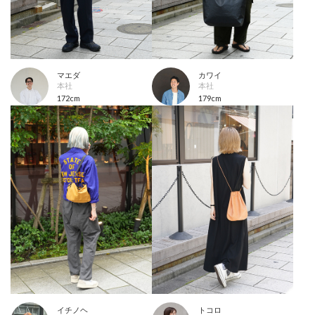
マエダ
カワイ
本社
本社
172cm
179cm
イチノヘ
トコロ