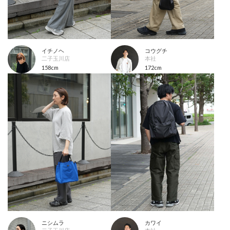
イチノヘ
コウグチ
二子玉川店
本社
158cm
172cm
ニシムラ
カワイ