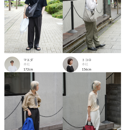
マエダ
トコロ
本社
本社
172cm
156cm