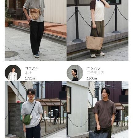
コウグチ
ニシムラ
本社
二子玉川店
172cm
160cm