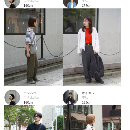
二子玉川店
本社
160cm
179cm
ニシムラ
オイカワ
二子玉川店
本社
160cm
165cm