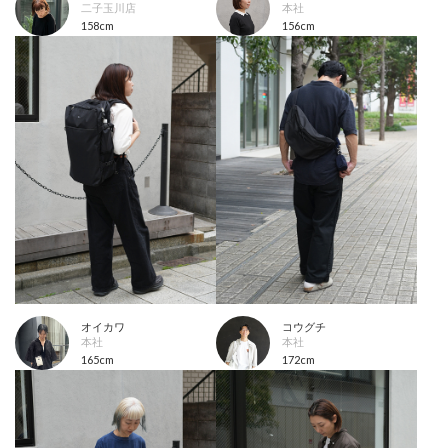
二子玉川店
本社
158cm
156cm
オイカワ
コウグチ
本社
本社
165cm
172cm