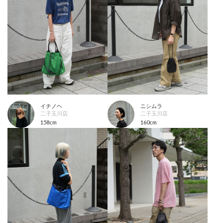
イチノヘ
ニシムラ
二子玉川店
二子玉川店
158cm
160cm