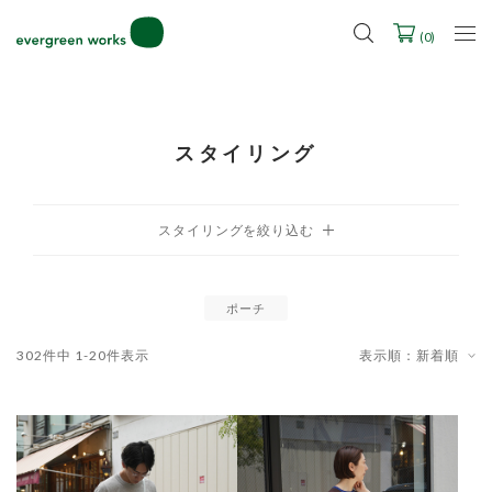
2027年ご入学用ランドセル受注会スケジュール
(
0
)
スタイリング
ポーチ
302
件中
1
-
20
件表示
表示順：新着順