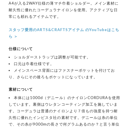
A4が入る2WAY仕様の薄マチ巾着ショルダー。メイン素材に
耐久性に優れたコーデュラナイロンを使用。アクティブな日
常にも頼れるアイテムです。
スタッフ愛用のARTS&CRAFTSアイテム のYouTubeはこち
ら ＞
仕様について
ショルダーストラップは調整が可能です。
口元は巾着仕様です。
メインスペース背面にはファスナーポケットを付けてお
り、さらにその後ろもポケットになっています。
素材について
本体には1000d（デニール）のナイロンCORDURAを使用
しています。裏側はウレタンコーティング加工を施していま
す。コーデュラは普通のナイロンより７倍もの強度を持つ耐
久性に優れたインビスタ社の素材です。デニールは糸の単位
で、その糸が9000mの長さで何グラムあるのか？と言う単位