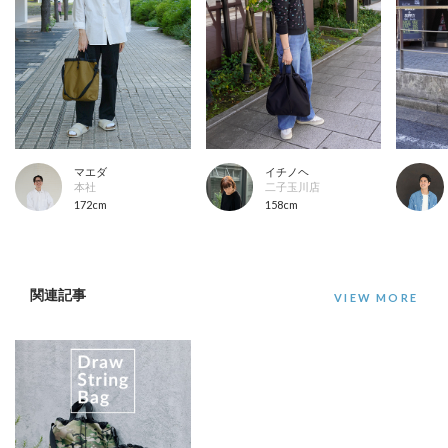
マエダ
イチノヘ
本社
二子玉川店
172cm
158cm
関連記事
VIEW MORE