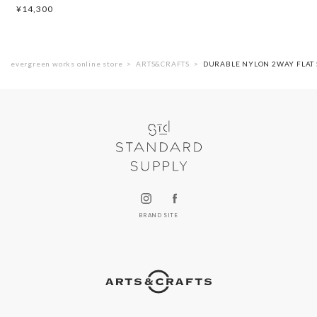
¥
14,300
evergreen works online store
ARTS&CRAFTS
DURABLE NYLON 2WAY F
BRAND SITE