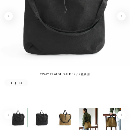
2WAY FLAT SHOULDER / 2色展開
1
|
11