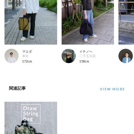
マエダ
イチノヘ
本社
二子玉川店
172cm
158cm
関連記事
VIEW MORE