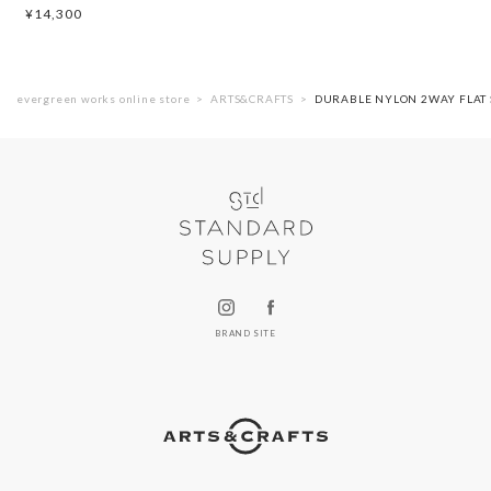
¥
14,300
evergreen works online store
ARTS&CRAFTS
DURABLE NYLON 2WAY F
BRAND SITE