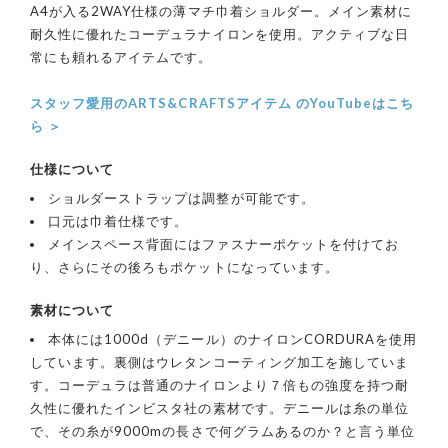
A4が入る2WAY仕様の薄マチ巾着ショルダー。メイン素材に
耐久性に優れたコーデュラナイロンを使用。アクティブな日
常にも頼れるアイテムです。
スタッフ愛用のARTS&CRAFTSアイテム のYouTubeはこち
ら ＞
仕様について
ショルダーストラップは調整が可能です。
口元は巾着仕様です。
メインスペース背面にはファスナーポケットを付けてお
り、さらにその後ろもポケットになっています。
素材について
本体には1000d（デニール）のナイロンCORDURAを使用
しています。裏側はウレタンコーティング加工を施していま
す。コーデュラは普通のナイロンより７倍もの強度を持つ耐
久性に優れたインビスタ社の素材です。デニールは糸の単位
で、その糸が9000mの長さで何グラムあるのか？と言う単位