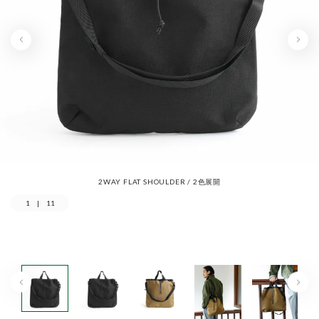
2WAY FLAT SHOULDER / 2色展開
1
|
11