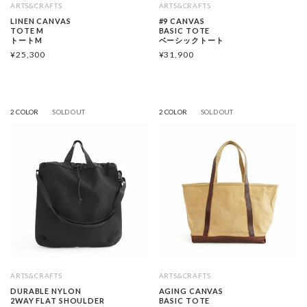
ARTS&CRAFTS
ARTS&CRAFTS
LINEN CANVAS
#9 CANVAS
TOTE M
BASIC TOTE
トートM
ベーシックトート
¥
25,300
¥
31,900
2 COLOR
SOLD OUT
2 COLOR
SOLD OUT
ARTS&CRAFTS
ARTS&CRAFTS
DURABLE NYLON
AGING CANVAS
2WAY FLAT SHOULDER
BASIC TOTE