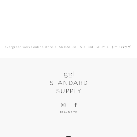
evergreen works online store
ARTS&CRAFTS
CATEGORY
トートバッグ
BRAND SITE