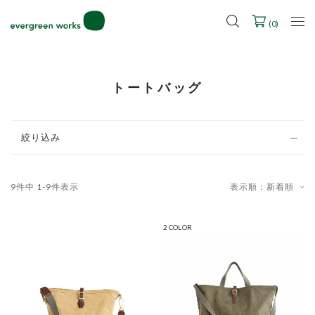
2027年ご入学用ランドセル受注会スケジュール
(
0
)
トートバッグ
絞り込み
9
件中
1
-
9
件表示
表示順：新着順
2 COLOR