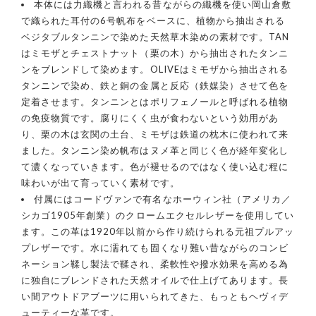
本体には力織機と言われる昔ながらの織機を使い岡山倉敷
で織られた耳付の6号帆布をベースに、植物から抽出される
ベジタブルタンニンで染めた天然草木染めの素材です。TAN
はミモザとチェストナット（栗の木）から抽出されたタンニ
ンをブレンドして染めます。OLIVEはミモザから抽出される
タンニンで染め、鉄と銅の金属と反応（鉄媒染）させて色を
定着させます。タンニンとはポリフェノールと呼ばれる植物
の免疫物質です。腐りにくく虫が食わないという効用があ
り、栗の木は玄関の土台、ミモザは鉄道の枕木に使われて来
ました。タンニン染め帆布はヌメ革と同じく色が経年変化し
て濃くなっていきます。色が褪せるのではなく使い込む程に
味わいが出て育っていく素材です。
付属にはコードヴァンで有名なホーウィン社（アメリカ／
シカゴ1905年創業）のクロームエクセルレザーを使用してい
ます。この革は1920年以前から作り続けられる元祖プルアッ
プレザーです。水に濡れても固くなり難い昔ながらのコンビ
ネーション鞣し製法で鞣され、柔軟性や撥水効果を高める為
に独自にブレンドされた天然オイルで仕上げてあります。長
い間アウトドアブーツに用いられてきた、もっともヘヴィデ
ューティーな革です。