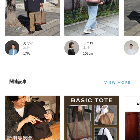
カワイ
トコロ
本社
本社
179cm
156cm
関連記事
VIEW MORE