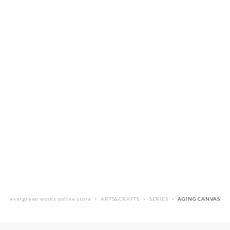
evergreen works online store
ARTS&CRAFTS
SERIES
AGING CANVAS