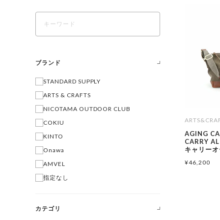
ブランド
STANDARD SUPPLY
ARTS & CRAFTS
NICOTAMA OUTDOOR CLUB
ARTS&CRA
COKIU
AGING C
KINTO
CARRY AL
キャリーオ
Onawa
¥
46,200
AMVEL
指定なし
カテゴリ