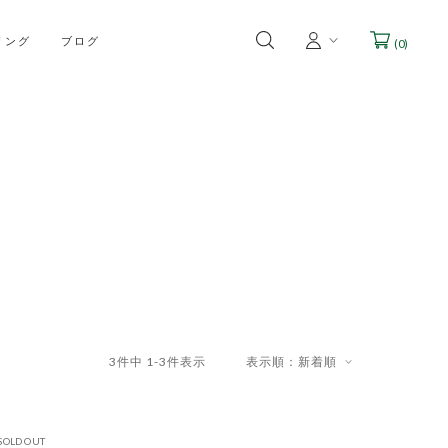
リング
ブログ
(
0
)
3
件中
1
-
3
件表示
表示順：新着順
SOLD OUT