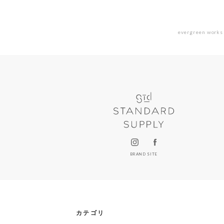
evergreen works 
BRAND SITE
カテゴリ