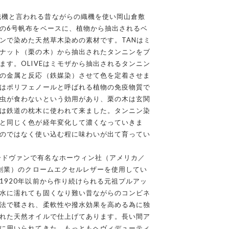
織機と言われる昔ながらの織機を使い岡山倉敷
の6号帆布をベースに、植物から抽出されるベ
ンで染めた天然草木染めの素材です。TANはミ
ナット（栗の木）から抽出されたタンニンをブ
ます。OLIVEはミモザから抽出されるタンニン
の金属と反応（鉄媒染）させて色を定着させま
はポリフェノールと呼ばれる植物の免疫物質で
虫が食わないという効用があり、栗の木は玄関
は鉄道の枕木に使われて来ました。タンニン染
と同じく色が経年変化して濃くなっていきま
のではなく使い込む程に味わいが出て育ってい
ードヴァンで有名なホーウィン社（アメリカ／
年創業）のクロームエクセルレザーを使用してい
1920年以前から作り続けられる元祖プルアッ
水に濡れても固くなり難い昔ながらのコンビネ
法で鞣され、柔軟性や撥水効果を高める為に独
れた天然オイルで仕上げてあります。長い間ア
に用いられてきた、もっともヘヴィデューティ