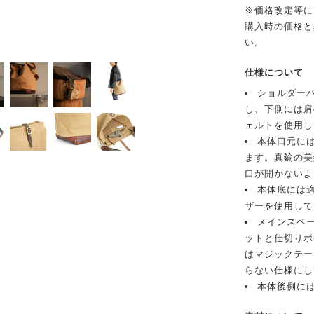
※価格改定等に
購入時の価格と
い。
仕様について
ショルダー
し、下側には肩
ェルトを使用し
本体口元に
ます。真鍮の美
口が開かないよ
本体底には
ザーを使用して
メインスペ
ットと仕切りポ
はマジックテー
らない仕様にし
本体後側に