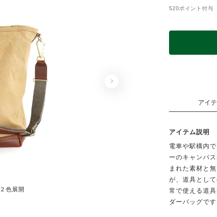
520ポイント付与
アイテ
アイテム説明
電車や駅構内で
ーのキャンバス
まれた素材と無
が、道具として
 / ２色展開
OLIV
常で使える道具
ダーバッグです