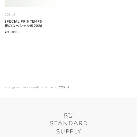
COKIU
SPECIAL PRINTEMPS
春のスペシャル缶2026
¥
3,888
evergreen works online store
COKIU