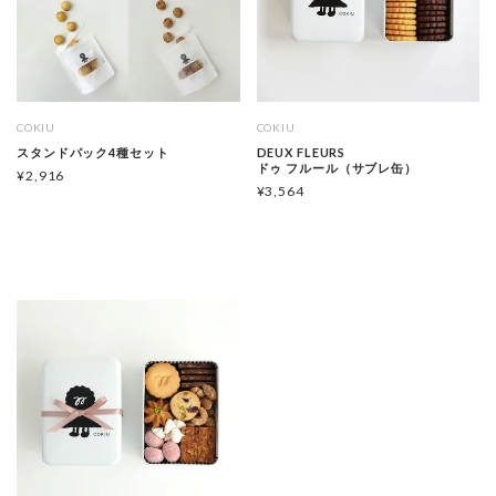
COKIU
COKIU
スタンドパック4種セット
DEUX FLEURS
ドゥ フルール（サブレ缶）
¥
2,916
¥
3,564