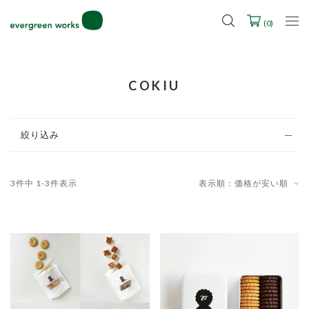
2027年ご入学用ランドセル受注会スケジュール
(
0
)
COKIU
絞り込み
3
件中
1
-
3
件表示
表示順：価格が安い順