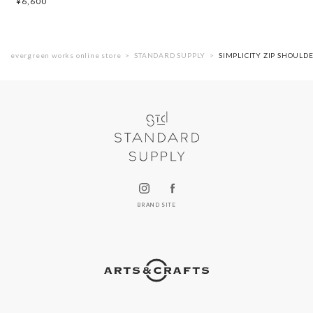
¥
6,600
evergreen works online store
STANDARD SUPPLY
SIMPLICITY ZIP SHO
BRAND SITE