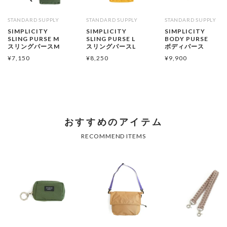
STANDARD SUPPLY
STANDARD SUPPLY
STANDARD SUPPLY
SIMPLICITY
SIMPLICITY
SIMPLICITY
SLING PURSE M
SLING PURSE L
BODY PURSE
スリングパースM
スリングパースL
ボディパース
¥
7,150
¥
8,250
¥
9,900