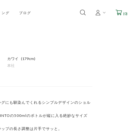
リング
ブログ
(
0
)
カワイ
179cm
本社
ングにも馴染んでくれるシンプルデザインのショル
INTOの500mlのボトルが縦に入る絶妙なサイズ
ラップの長さ調整は片手でサッと。
