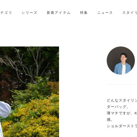
LINE ID連携ですぐに使える500ポイントをプレゼント！
2027年ご入学用ランドセル受注会スケジュール
カテゴリ
シリーズ
新着アイテム
特集
ニュース
スタイ
どんなスタイリ
ダーバッグ。

薄マチですが、K
感。

ショルダースト