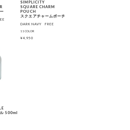
SIMPLICITY
ER
SQUARE CHARM
ー
POUCH
スクエアチャームポーチ
REE
DARK NAVY
FREE
11 COLOR
¥
4,950
LE
 500ml