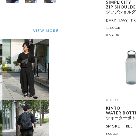
SIMPLICITY
ZIP SHOULD
ジップショルダ
DARK NAVY
F
11 COLOR
¥
6,600
KINTO
KINTO
WATER BOTT
ウォーターボトル
SMOKE
FREE
5 COLOR