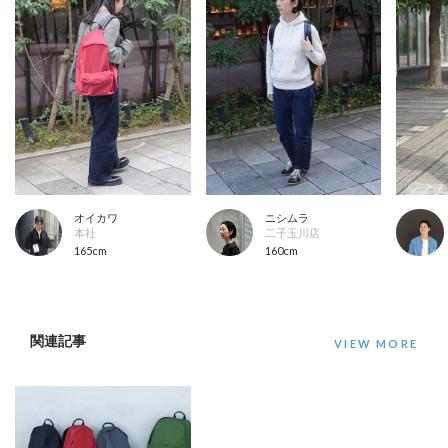
オイカワ
ニシムラ
本社
二子玉川店
165cm
160cm
関連記事
VIEW MORE