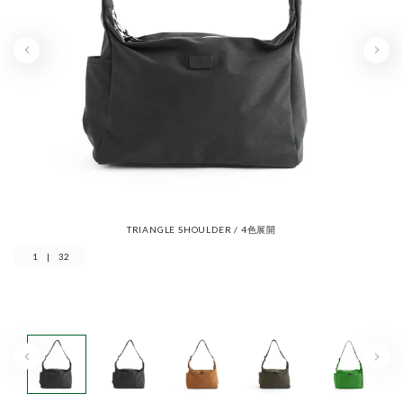
TRIANGLE SHOULDER / 4色展開
1
|
32