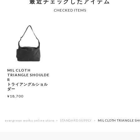
MIL CLOTH
TRIANGLE SHOULDE
R
トライアングルショル
ダー
¥
18,700
evergreen works online store
STANDARD SUPPLY
MIL CLOTH TRIANGL