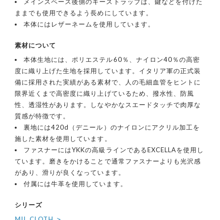
メインスペース後側のキーストラップは、鍵などを付けた
ままでも使用できるよう長めにしています。
本体にはレザーネームを使用しています。
素材について
本体生地には、ポリエステル60％、ナイロン40％の高密
度に織り上げた生地を採用しています。イタリア軍の正式装
備に採用された実績がある素材で、人の毛細血管をヒントに
限界近くまで高密度に織り上げているため、撥水性、防風
性、透湿性があります。しなやかなスエードタッチで肉厚な
質感が特徴です。
裏地には420d（デニール）のナイロンにアクリル加工を
施した素材を使用しています。
ファスナーにはYKKの高級ラインであるEXCELLAを使用し
ています。磨きをかけることで通常ファスナーよりも光沢感
があり、滑りが良くなっています。
付属には牛革を使用しています。
シリーズ
MIL CLOTH ＞