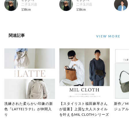
二子玉川店
二子玉川店
158cm
158cm
関連記事
VIEW MORE
洗練された柔らかい印象の新
【スタイリスト福田麻琴さん
新作／MI
色『LATTE(ラテ)』が仲間入
が提案】上質な大人スタイル
ジュア
り
を叶えるMIL CLOTHシリーズ