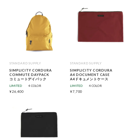
STANDARD SUPPLY
STANDARD SUPPLY
SIMPLICITY CORDURA
SIMPLICITY CORDURA
COMMUTE DAYPACK
A4 DOCUMENT CASE
コミュートデイパック
A4ドキュメントケース
LIMITED
4 COLOR
LIMITED
4 COLOR
¥
26,400
¥
7,700