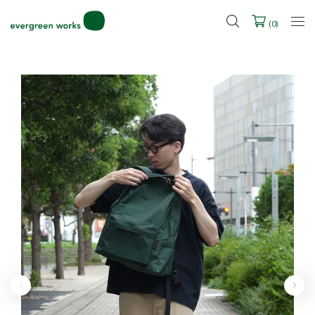
LINE ID連携ですぐに使える500ポイントをプレゼント！
2027年ご入学用ランドセル受注会スケジュール
(
0
)