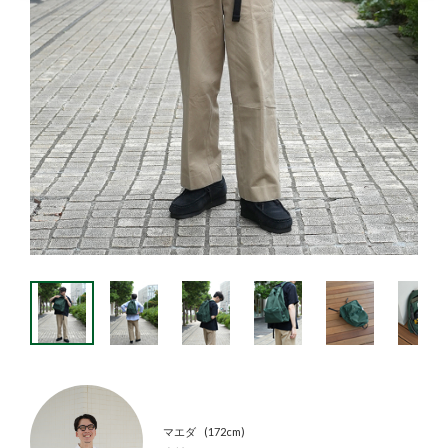
マエダ
172cm