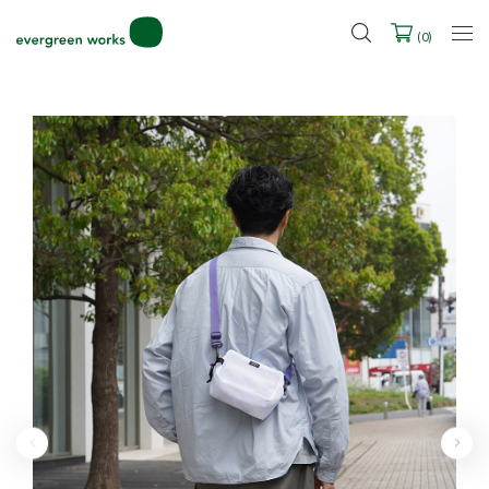
LINE ID連携ですぐに使える500ポイントをプレゼント！
2027年ご入学用ランドセル受注会スケジュール
(
0
)