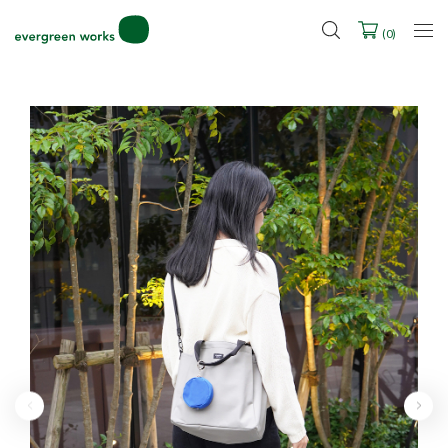
LINE ID連携ですぐに使える500ポイントをプレゼント！
2027年ご入学用ランドセル受注会スケジュール
(
0
)