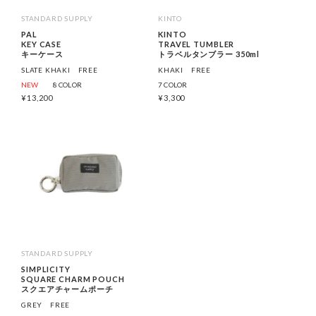
STANDARD SUPPLY
KINTO
PAL
KINTO
KEY CASE
TRAVEL TUMBLER
キーケース
トラベルタンブラー 350ml
SLATE KHAKI
FREE
KHAKI
FREE
NEW
8 COLOR
7 COLOR
¥
13,200
¥
3,300
STANDARD SUPPLY
SIMPLICITY
SQUARE CHARM POUCH
スクエアチャームポーチ
GREY
FREE