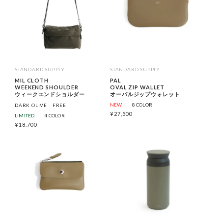
STANDARD SUPPLY
STANDARD SUPPLY
MIL CLOTH
PAL
WEEKEND SHOULDER
OVAL ZIP WALLET
ウィークエンドショルダー
オーバルジップウォレット
NEW
8 COLOR
DARK OLIVE
FREE
¥
27,500
LIMITED
4 COLOR
¥
18,700