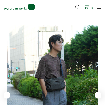
LINE ID連携ですぐに使える500ポイントをプレゼント！
2027年ご入学用ランドセル受注会スケジュール
(
0
)