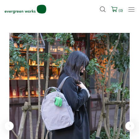
LINE ID連携ですぐに使える500ポイントをプレゼント！
2027年ご入学用ランドセル受注会スケジュール
(
0
)