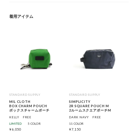
着用アイテム
STANDARD SUPPLY
STANDARD SUPPLY
MIL CLOTH
SIMPLICITY
BOX CHARM POUCH
2R SQUARE POUCH M
ボックスチャームポーチ
2ルームスクエアポーチM
KELLY
FREE
DARK NAVY
FREE
LIMITED
5 COLOR
11 COLOR
¥
6,050
¥
7,150