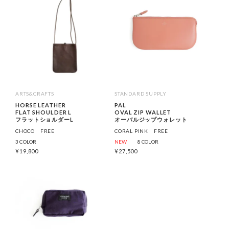
ARTS&CRAFTS
STANDARD SUPPLY
HORSE LEATHER
PAL
FLAT SHOULDER L
OVAL ZIP WALLET
フラットショルダーL
オーバルジップウォレット
CHOCO
FREE
CORAL PINK
FREE
3 COLOR
NEW
8 COLOR
¥
19,800
¥
27,500