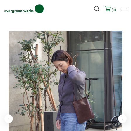
LINE ID連携ですぐに使える500ポイントをプレゼント！
2027年ご入学用ランドセル受注会スケジュール
(
0
)