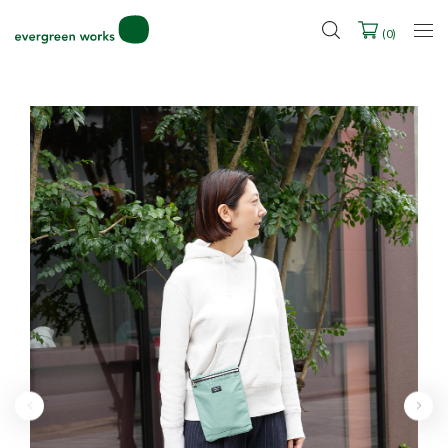
LINE ID連携ですぐに使える500ポイントをプレゼント！
2027年ご入学用ランドセル受注会スケジュール
(
0
)