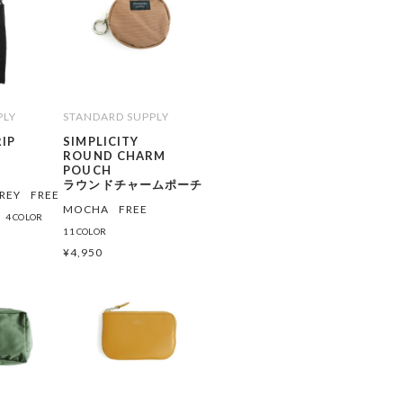
PLY
STANDARD SUPPLY
RIP
SIMPLICITY
ROUND CHARM
POUCH
ラウンドチャームポーチ
REY
FREE
MOCHA
FREE
4 COLOR
11 COLOR
¥
4,950