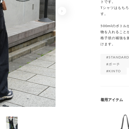
トです。

Tシャツはもち
す。

500mlのボト
物を入れることが
格子状の補強を
けます。
STANDARD
ポーチ
KINTO
着用アイテム