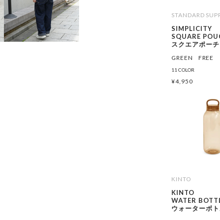
STANDARD SUP
SIMPLICITY
SQUARE POU
スクエアポーチ
GREEN
FREE
11 COLOR
¥
4,950
KINTO
KINTO
WATER BOTT
ウォーターボトル