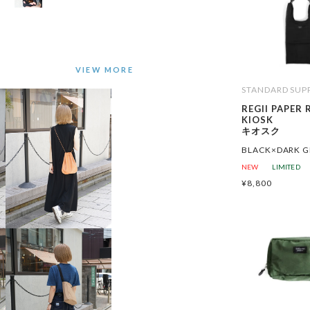
STANDARD SUP
REGII PAPER 
KIOSK
キオスク
BLACK×DARK G
NEW
LIMITED
¥
8,800