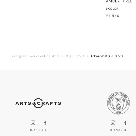
AMBER
FREE
5 COLOR
¥
1,540
evergreen works online store
スタイリング
tokoroのスタイリング
BRAND SITE
BRAND SITE