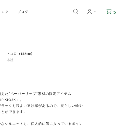
リング
ブログ
(
0
)
トコロ
156cm
本社
備えた”ペーパーリップ”素材の限定アイテム
RIP KIOSK」。

ブラックも程よい透け感があるので、夏らしい軽や
とができます。

かなシルエットも、個人的に気に入っているポイン