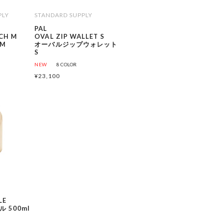
PLY
STANDARD SUPPLY
PAL
CH M
OVAL ZIP WALLET S
M
オーバルジップウォレット
S
NEW
8 COLOR
¥
23,100
LE
 500ml