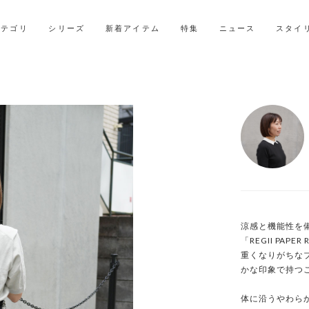
LINE ID連携ですぐに使える500ポイントをプレゼント！
2027年ご入学用ランドセル受注会スケジュール
カテゴリ
シリーズ
新着アイテム
特集
ニュース
スタイ
涼感と機能性を
「REGII PAPER 
重くなりがちな
かな印象で持つこ
体に沿うやわら