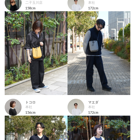
二子玉川店
本社
158cm
172cm
トコロ
マエダ
本社
本社
156cm
172cm