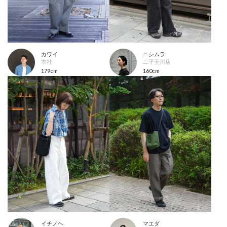
カワイ
ニシムラ
本社
二子玉川店
179cm
160cm
イチノヘ
マエダ