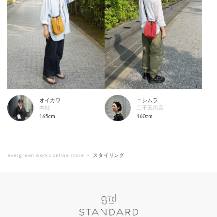
オイカワ
ニシムラ
本社
二子玉川店
165cm
160cm
evergreen works online store
スタイリング