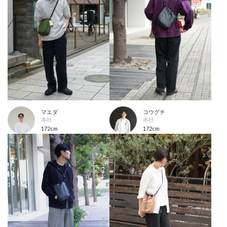
マエダ
コウグチ
本社
本社
172cm
172cm