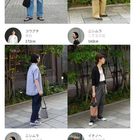
コウグチ
ニシムラ
本社
二子玉川店
172cm
160cm
ニシムラ
イチノヘ