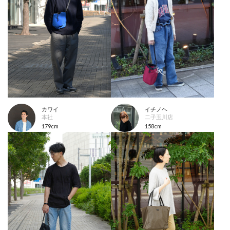
カワイ
イチノヘ
本社
二子玉川店
179cm
158cm