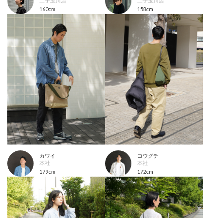
二子玉川店
二子玉川店
160cm
158cm
カワイ
コウグチ
本社
本社
179cm
172cm