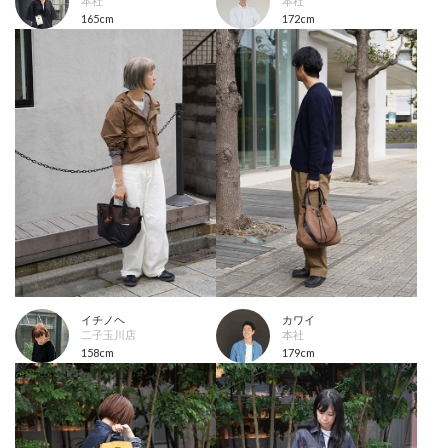
本社
本社
165cm
172cm
イチノヘ
カワイ
二子玉川店
本社
158cm
179cm