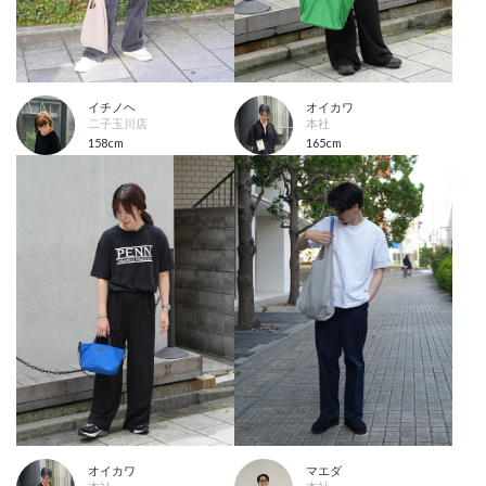
イチノヘ
オイカワ
二子玉川店
本社
158cm
165cm
オイカワ
マエダ