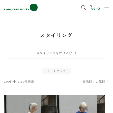
2027年ご入学用ランドセル受注会スケジュール
(
0
)
スタイリング
トートバッグ
199
件中
1
-
20
件表示
表示順：人気順