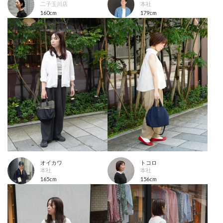
二子玉川店
本社
160cm
179cm
オイカワ
トコロ
本社
本社
165cm
156cm