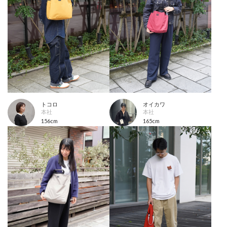
トコロ
オイカワ
本社
本社
156cm
165cm