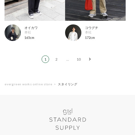
オイカワ
コウグチ
本社
本社
165cm
172cm
1
2
…
10
evergreen works online store
スタイリング