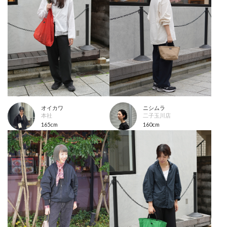
オイカワ
ニシムラ
本社
二子玉川店
165cm
160cm