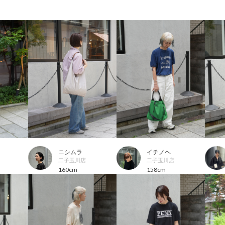
ニシムラ
イチノヘ
二子玉川店
二子玉川店
160cm
158cm