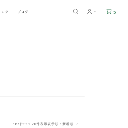
リング
ブログ
(
0
)
185
件中
1
-
20
件表示
表示順：新着順