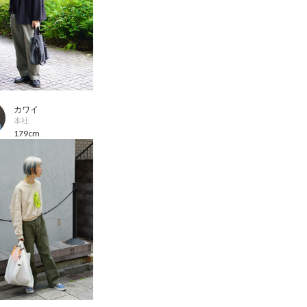
カワイ
本社
179cm