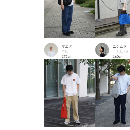
マエダ
ニシムラ
本社
二子玉川店
172cm
160cm