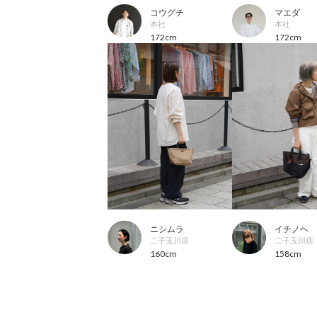
マエダ
コウグチ
本社
本社
172cm
172cm
ニシムラ
イチノヘ
二子玉川店
二子玉川店
160cm
158cm