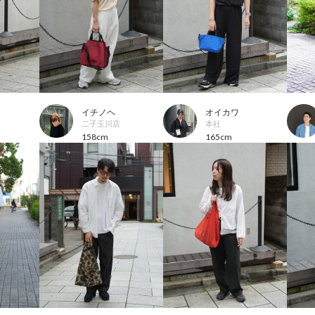
イチノヘ
オイカワ
二子玉川店
本社
158cm
165cm