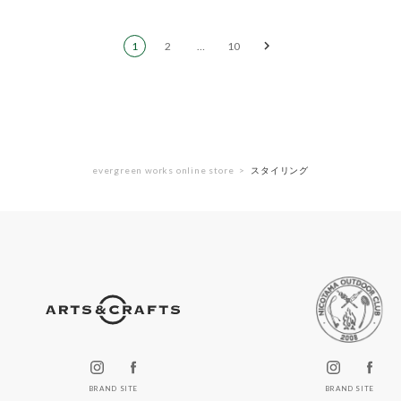
1
2
…
10
evergreen works online store
スタイリング
BRAND SITE
BRAND SITE