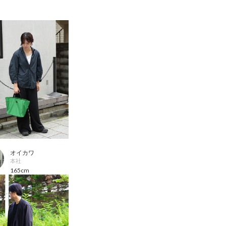
オイカワ
本社
165cm