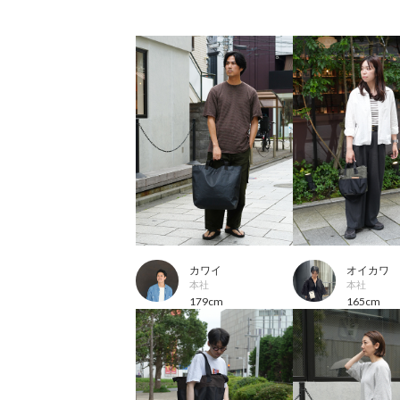
カワイ
オイカワ
本社
本社
179cm
165cm