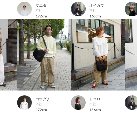
マエダ
オイカワ
本社
本社
172cm
165cm
コウグチ
トコロ
本社
本社
172cm
156cm