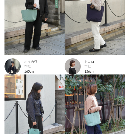
オイカワ
トコロ
本社
本社
165cm
156cm