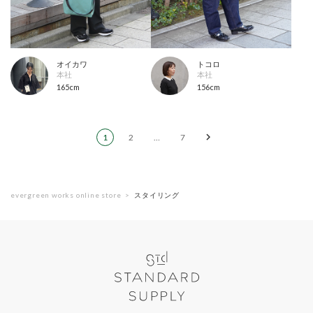
オイカワ
トコロ
本社
本社
165cm
156cm
1
2
…
7
evergreen works online store
スタイリング