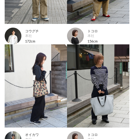
コウグチ
トコロ
本社
本社
172cm
156cm
オイカワ
トコロ