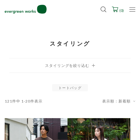
LINE ID連携ですぐに使える500ポイントをプレゼント！
2027年ご入学用ランドセル受注会スケジュール
(
0
)
スタイリング
トートバッグ
121
件中
1
-
20
件表示
表示順：新着順