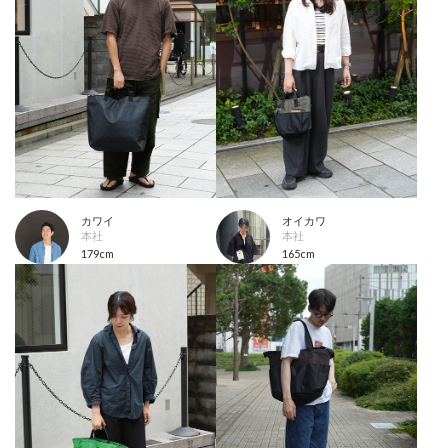
カワイ
オイカワ
本社
本社
179cm
165cm