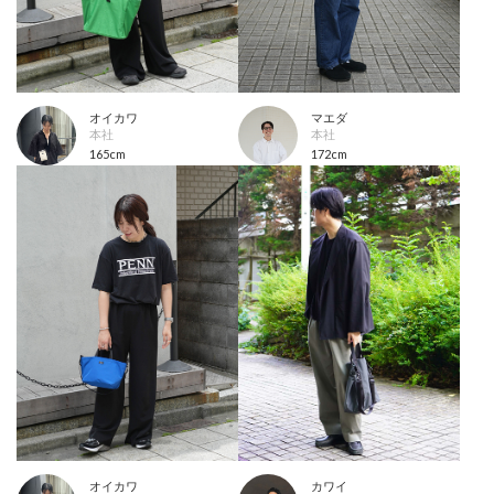
オイカワ
マエダ
本社
本社
165cm
172cm
オイカワ
カワイ