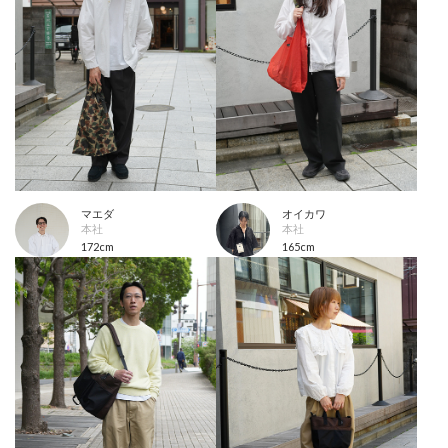
マエダ
オイカワ
本社
本社
172cm
165cm