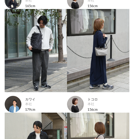
本社
本社
165cm
156cm
カワイ
トコロ
本社
本社
179cm
156cm