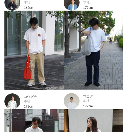
本社
本社
165cm
179cm
マエダ
コウグチ
本社
本社
172cm
172cm