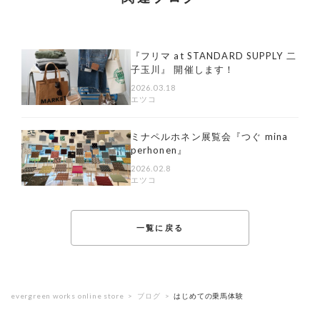
『フリマ at STANDARD SUPPLY 二
子玉川』 開催します！
2026.03.18
エツコ
ミナペルホネン展覧会『つぐ mina
perhonen』
2026.02.8
エツコ
一覧に戻る
evergreen works online store
ブログ
はじめての乗馬体験