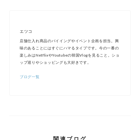
エツコ
店舗仕入れ商品のバイイングやイベント企画を担当。興
味のあることにはすぐにハマるタイプです。今の一番の
楽しみはNetflixやYoutubeの韓国Vlogを見ること。ショ
ップ巡りやショッピングも大好きです。
ブログ一覧
関連ブログ