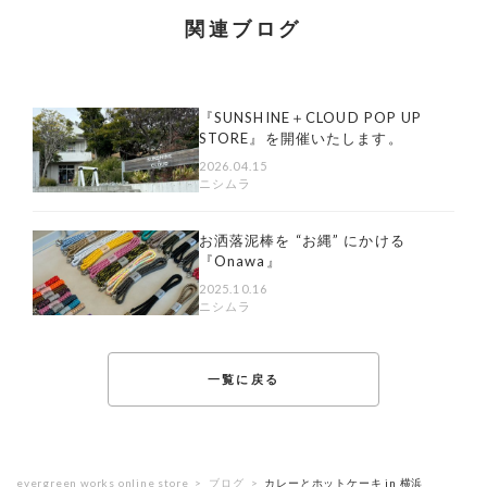
関連ブログ
『SUNSHINE＋CLOUD POP UP
STORE』を開催いたします。
2026.04.15
ニシムラ
お洒落泥棒を “お縄” にかける
『Onawa』
2025.10.16
ニシムラ
一覧に戻る
evergreen works online store
ブログ
カレーとホットケーキ in 横浜