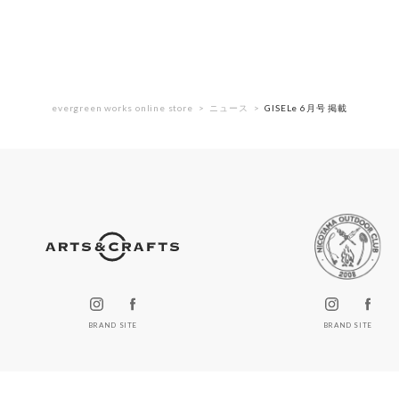
evergreen works online store
ニュース
GISELe 6月号 掲載
BRAND SITE
BRAND SITE