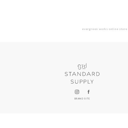
evergreen works online store
BRAND SITE